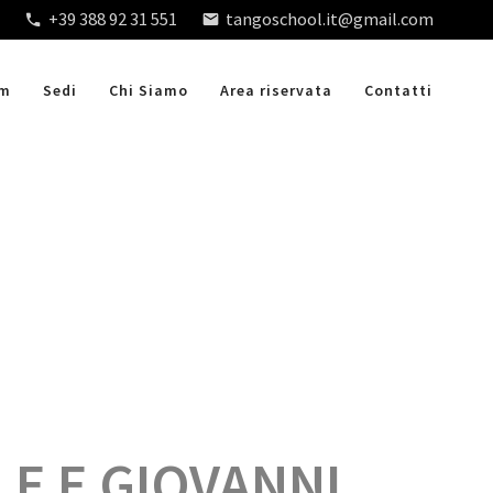
+39 388 92 31 551
tangoschool.it@gmail.com
am
Sedi
Chi Siamo
Area riservata
Contatti
E E GIOVANNI