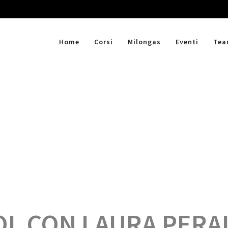
Home
Corsi
Milongas
Eventi
Te
L CON LAURA PERAL