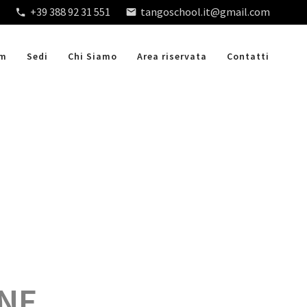
+39 388 92 31 551
tangoschool.it@gmail.com
am
Sedi
Chi Siamo
Area riservata
Contatti
ONE