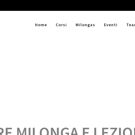
Home
Corsi
Milongas
Eventi
Te
RE MILONGA E LEZI