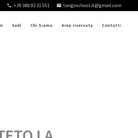
+39 388 92 31 551
tangoschool.it@gmail.com
am
Sedi
Chi Siamo
Area riservata
Contatti
TETO LA