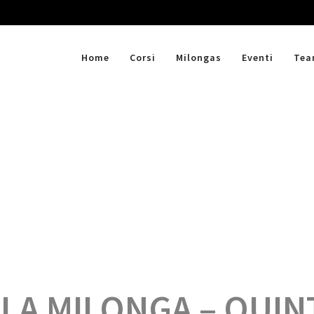
Home
Corsi
Milongas
Eventi
Te
 LA MILONGA – QUIN