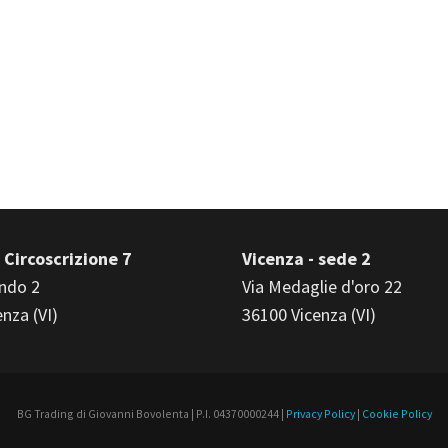
 Circoscrizione 7
Vicenza - sede 2
ndo 2
Via Medaglie d'oro 22
nza (VI)
36100 Vicenza (VI)
BG Trading di Giovanni Bovolenta | P.I. 04370000244 |
Privacy Policy
|
Cookie Policy